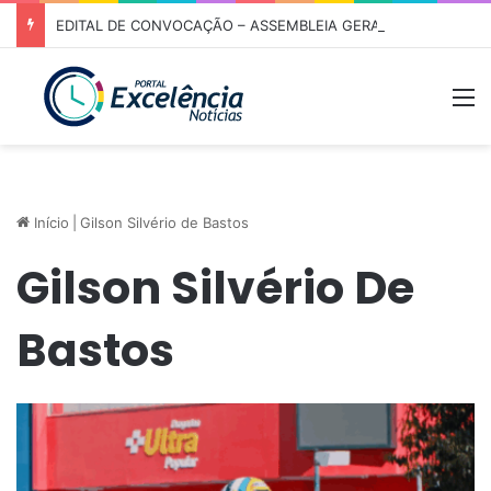
EDITAL DE CONVOCAÇÃO – ASSEMBLEIA GERAL ORDINÁRIA 01/2026 – ASSOCIAÇÃO DOS CORREDORES DE NIQUELÂNDIA (ACN)
M
Início
|
Gilson Silvério de Bastos
Gilson Silvério De
Bastos