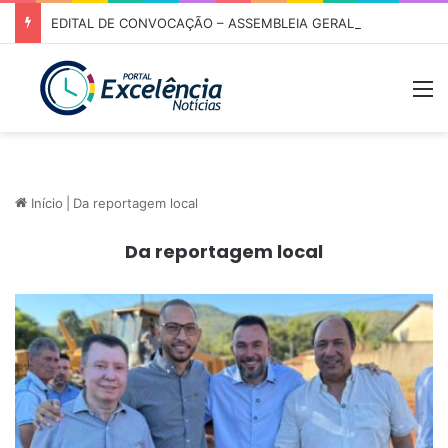
EDITAL DE CONVOCAÇÃO – ASSEMBLEIA GERAL ORDINÁRIA 01/2026 – ASSOCIAÇÃO DOS CORREDORES DE NIQUELÂNDIA (ACN)
M
Início
|
Da reportagem local
Da reportagem local