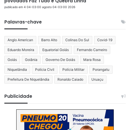
povoados Faz Tudo e Quebra Linha
publicado em 4 04-03:00 agosto 04-03:00 2026
Palavras-chave
Anglo American
Barro Alto
Colinas Do Sul
Covid-19
Eduardo Moreira
Equatorial Goiás
Fernando Carneiro
Goiás
Goiânia
Governo De Goiás
Mara Rosa
Niquelândia
Polícia Civil
Polícia Militar
Porangatu
Prefeitura De Niquelândia
Ronaldo Caiado
Uruaçu
Publicidade