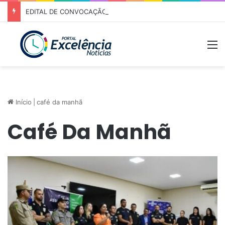
EDITAL DE CONVOCAÇÃO – ASSEMBLEIA GERAL ORDINÁRIA 01/2026 – ASSOCIAÇÃO DOS CORREDORES DE NIQUELÂNDIA (ACN)
M
Início
|
café da manhã
Café Da Manhã