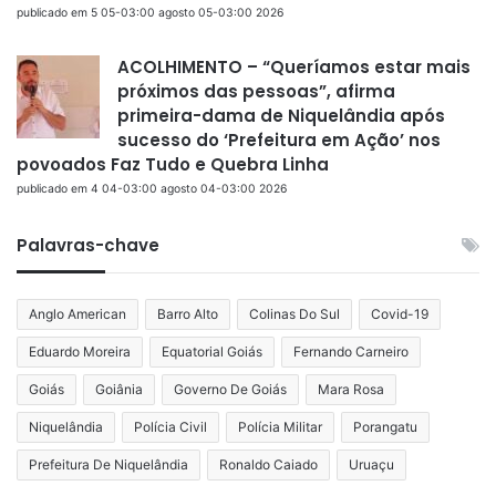
publicado em 5 05-03:00 agosto 05-03:00 2026
ACOLHIMENTO – “Queríamos estar mais
próximos das pessoas”, afirma
primeira-dama de Niquelândia após
sucesso do ‘Prefeitura em Ação’ nos
povoados Faz Tudo e Quebra Linha
publicado em 4 04-03:00 agosto 04-03:00 2026
Palavras-chave
Anglo American
Barro Alto
Colinas Do Sul
Covid-19
Eduardo Moreira
Equatorial Goiás
Fernando Carneiro
Goiás
Goiânia
Governo De Goiás
Mara Rosa
Niquelândia
Polícia Civil
Polícia Militar
Porangatu
Prefeitura De Niquelândia
Ronaldo Caiado
Uruaçu