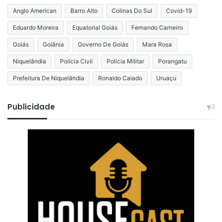
Anglo American
Barro Alto
Colinas Do Sul
Covid-19
Eduardo Moreira
Equatorial Goiás
Fernando Carneiro
Goiás
Goiânia
Governo De Goiás
Mara Rosa
Niquelândia
Polícia Civil
Polícia Militar
Porangatu
Prefeitura De Niquelândia
Ronaldo Caiado
Uruaçu
Publicidade