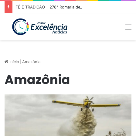
FÉ E TRADIÇÃO – 278ª Romaria de Nossa Senhora da Abadia do Muquém tem início em Niquelândia
M
Início
|
Amazônia
Amazônia