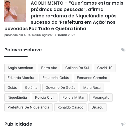
ACOLHIMENTO – “Queríamos estar mais
próximos das pessoas”, afirma
primeira-dama de Niquelândia após
sucesso do ‘Prefeitura em Ação’ nos
povoados Faz Tudo e Quebra Linha
publicado em 4 04-03:00 agosto 04-03:00 2026
Palavras-chave
Anglo American
Barro Alto
Colinas Do Sul
Covid-19
Eduardo Moreira
Equatorial Goiás
Fernando Carneiro
Goiás
Goiânia
Governo De Goiás
Mara Rosa
Niquelândia
Polícia Civil
Polícia Militar
Porangatu
Prefeitura De Niquelândia
Ronaldo Caiado
Uruaçu
Publicidade