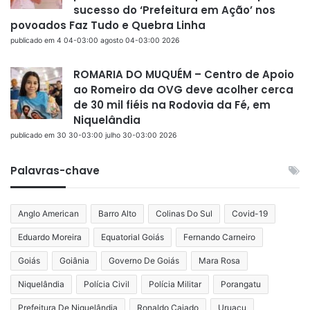
sucesso do ‘Prefeitura em Ação’ nos
povoados Faz Tudo e Quebra Linha
publicado em 4 04-03:00 agosto 04-03:00 2026
ROMARIA DO MUQUÉM – Centro de Apoio
ao Romeiro da OVG deve acolher cerca
de 30 mil fiéis na Rodovia da Fé, em
Niquelândia
publicado em 30 30-03:00 julho 30-03:00 2026
Palavras-chave
Anglo American
Barro Alto
Colinas Do Sul
Covid-19
Eduardo Moreira
Equatorial Goiás
Fernando Carneiro
Goiás
Goiânia
Governo De Goiás
Mara Rosa
Niquelândia
Polícia Civil
Polícia Militar
Porangatu
Prefeitura De Niquelândia
Ronaldo Caiado
Uruaçu