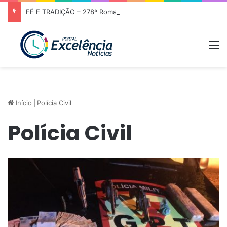
FÉ E TRADIÇÃO – 278ª Romaria de Nossa Senhora da Abadia do Muquém tem início em Niquelândia
M
Início
|
Polícia Civil
Polícia Civil