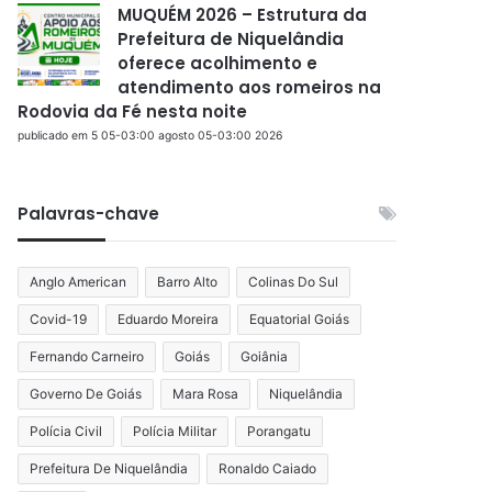
MUQUÉM 2026 – Estrutura da
Prefeitura de Niquelândia
oferece acolhimento e
atendimento aos romeiros na
Rodovia da Fé nesta noite
publicado em 5 05-03:00 agosto 05-03:00 2026
Palavras-chave
Anglo American
Barro Alto
Colinas Do Sul
Covid-19
Eduardo Moreira
Equatorial Goiás
Fernando Carneiro
Goiás
Goiânia
Governo De Goiás
Mara Rosa
Niquelândia
Polícia Civil
Polícia Militar
Porangatu
Prefeitura De Niquelândia
Ronaldo Caiado