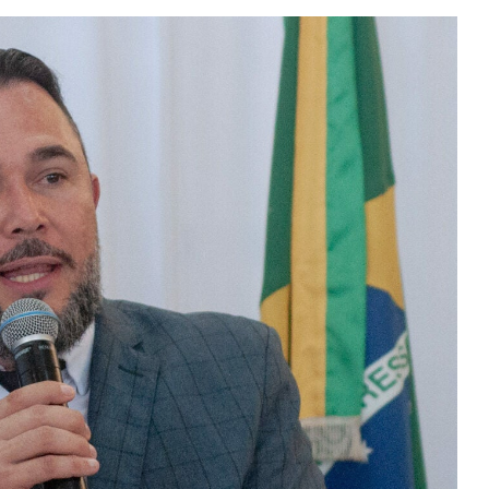
FIM DE LINHA – Criminoso que
estuprou e esfaqueou moça de 20
anos morre em confronto com a
PM em Niquelândia
CONFERÊNCIA MUNICIPAL DE SAÚDE –
População, profissionais e gestores
debatem propostas para fortalecer
o SUS em Niquelândia