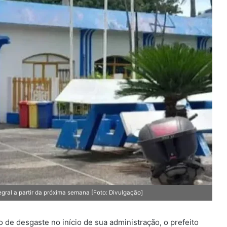
egral a partir da próxima semana [Foto: Divulgação]
o de desgaste no início de sua administração, o prefeito