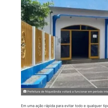
m
e
-
m
a
i
l
Prefeitura de Niquelândia voltará a funcionar em período int
Em uma ação rápida para evitar todo e qualquer tip