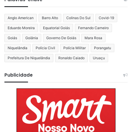
Anglo American
Barro Alto
Colinas Do Sul
Covid-19
Eduardo Moreira
Equatorial Goiás
Fernando Carneiro
Goiás
Goiânia
Governo De Goiás
Mara Rosa
Niquelândia
Polícia Civil
Polícia Militar
Porangatu
Prefeitura De Niquelândia
Ronaldo Caiado
Uruaçu
Publicidade