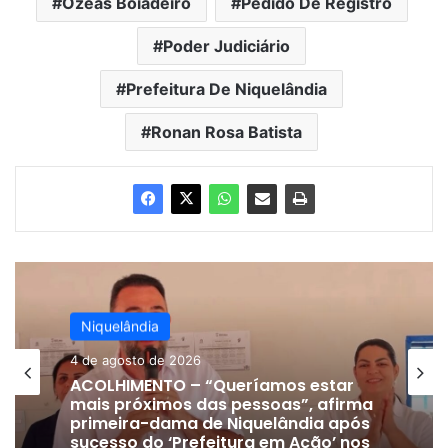
Ozeas Boiadeiro
Pedido De Registro
Poder Judiciário
Prefeitura De Niquelândia
Ronan Rosa Batista
Niquelândia
4 de agosto de 2026
ACOLHIMENTO – “Queríamos estar
mais próximos das pessoas”, afirma
primeira-dama de Niquelândia após
sucesso do ‘Prefeitura em Ação’ nos