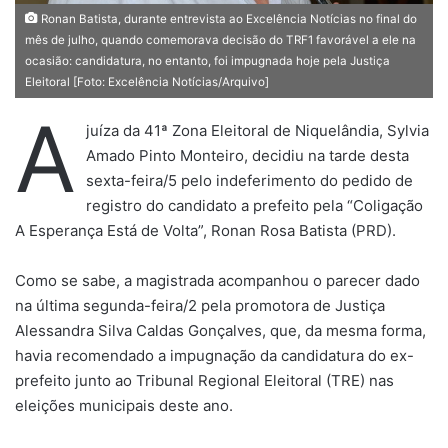
Ronan Batista, durante entrevista ao Excelência Notícias no final do
mês de julho, quando comemorava decisão do TRF1 favorável a ele na
ocasião: candidatura, no entanto, foi impugnada hoje pela Justiça
Eleitoral [Foto: Excelência Notícias/Arquivo]
A
juíza da 41ª Zona Eleitoral de Niquelândia, Sylvia
Amado Pinto Monteiro, decidiu na tarde desta
sexta-feira/5 pelo indeferimento do pedido de
registro do candidato a prefeito pela “Coligação
A Esperança Está de Volta”, Ronan Rosa Batista (PRD).
Como se sabe, a magistrada acompanhou o parecer dado
na última segunda-feira/2 pela promotora de Justiça
Alessandra Silva Caldas Gonçalves, que, da mesma forma,
havia recomendado a impugnação da candidatura do ex-
prefeito junto ao Tribunal Regional Eleitoral (TRE) nas
eleições municipais deste ano.