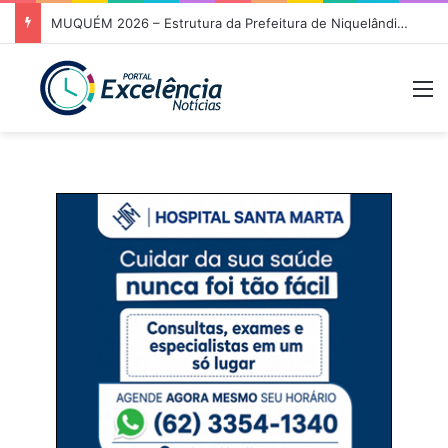
MUQUÉM 2026 – Estrutura da Prefeitura de Niquelândia oferece acolhimento e atendimento aos romeiros na Rodovia da Fé nesta noite
M