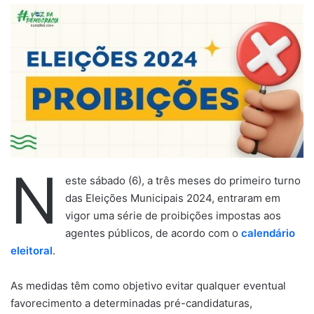
d
e
u
m
e
-
m
a
i
l
N
este sábado (6), a três meses do primeiro turno
das Eleições Municipais 2024, entraram em
vigor uma série de proibições impostas aos
agentes públicos, de acordo com o
calendário
eleitoral
.
As medidas têm como objetivo evitar qualquer eventual
favorecimento a determinadas pré-candidaturas,