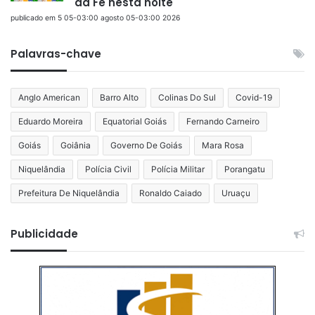
da Fé nesta noite
publicado em 5 05-03:00 agosto 05-03:00 2026
Palavras-chave
Anglo American
Barro Alto
Colinas Do Sul
Covid-19
Eduardo Moreira
Equatorial Goiás
Fernando Carneiro
Goiás
Goiânia
Governo De Goiás
Mara Rosa
Niquelândia
Polícia Civil
Polícia Militar
Porangatu
Prefeitura De Niquelândia
Ronaldo Caiado
Uruaçu
Publicidade