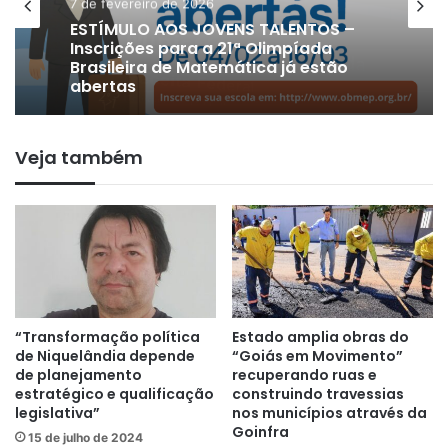
Brasília
15 de janeiro de 2026
7 de fevereiro de 2026
Receita Federal volta a negar
taxação do PIX e faz alerta para
possíveis golpes após fake news
ESTÍMULO AOS JOVENS TALENTOS –
Veja também
Inscrições para a 21ª Olimpíada
Brasileira de Matemática já estão
abertas
“Transformação política
Estado amplia obras do
de Niquelândia depende
“Goiás em Movimento”
de planejamento
recuperando ruas e
estratégico e qualificação
construindo travessias
legislativa”
nos municípios através da
Goinfra
15 de julho de 2024