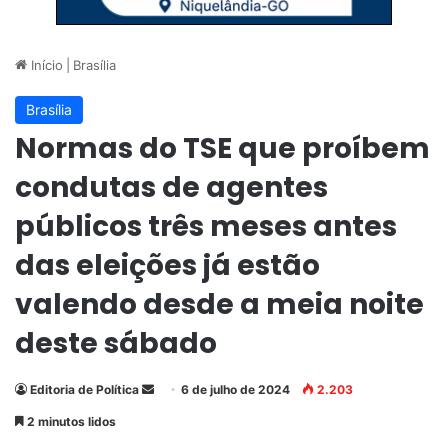
Início
|
Brasília
Brasília
Normas do TSE que proíbem
condutas de agentes
públicos três meses antes
das eleições já estão
valendo desde a meia noite
deste sábado
Editoria de Política
M
6 de julho de 2024
2.203
a
2 minutos lidos
n