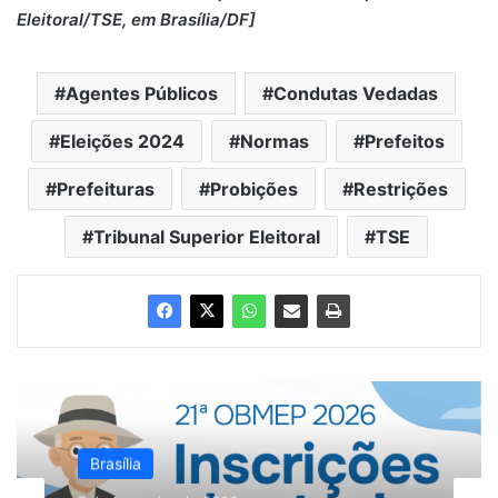
Eleitoral/TSE, em Brasília/DF]
Agentes Públicos
Condutas Vedadas
Eleições 2024
Normas
Prefeitos
Prefeituras
Probições
Restrições
Tribunal Superior Eleitoral
TSE
Brasília