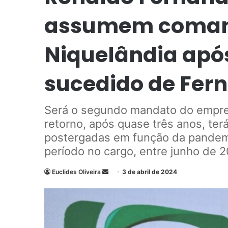
assumem coman
Niquelândia ap
sucedido de Fer
Será o segundo mandato do empresá
retorno, após quase três anos, ter
postergadas em função da pandemi
período no cargo, entre junho de 2
Euclides Oliveira
M
3 de abril de 2024
a
n
d
e