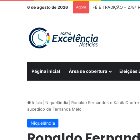
6 de agosto de 2026
Agora
Página inicial
Área de cobertura
Eleições
Início
|
Niquelândia
|
Ronaldo Fernandes e Kahik Onofr
sucedido de Fernanda Melo
Niquelândia
Ronaldo Fernand