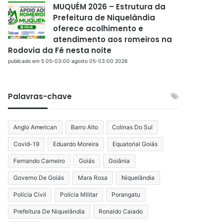
MUQUÉM 2026 – Estrutura da
Prefeitura de Niquelândia
oferece acolhimento e
atendimento aos romeiros na
Rodovia da Fé nesta noite
publicado em 5 05-03:00 agosto 05-03:00 2026
Palavras-chave
Anglo American
Barro Alto
Colinas Do Sul
Covid-19
Eduardo Moreira
Equatorial Goiás
Fernando Carneiro
Goiás
Goiânia
Governo De Goiás
Mara Rosa
Niquelândia
Polícia Civil
Polícia Militar
Porangatu
Prefeitura De Niquelândia
Ronaldo Caiado