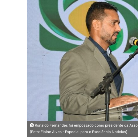
u
m
e
-
m
a
i
l
Ronaldo Fernandes foi empossado como presidente da Associ
[Foto: Elaine Alves - Especial para o Excelência Notícias]