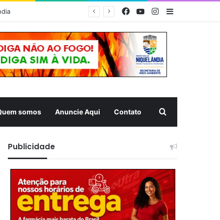
Facebook
YouTube
Instagram
Barra Latera
MUQUÉM 2026 – Estrutura da Prefeitura de Niquelândia oferece acolhimento e atendimento aos romeiros na Rodovia da Fé nesta noite
Pesquisar
Quem somos
Anuncie Aqui
Contato
Publicidade