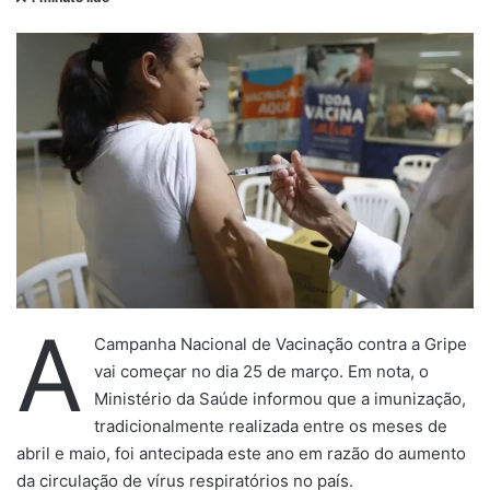
n
d
e
u
m
e
-
m
a
i
l
A
Campanha Nacional de Vacinação contra a Gripe
vai começar no dia 25 de março. Em nota, o
Ministério da Saúde informou que a imunização,
tradicionalmente realizada entre os meses de
abril e maio, foi antecipada este ano em razão do aumento
da circulação de vírus respiratórios no país.