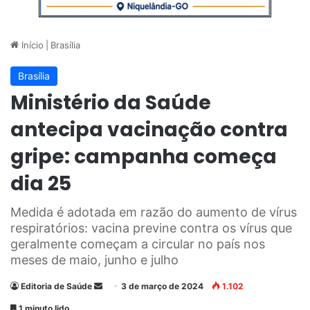
Início
|
Brasília
Brasília
Ministério da Saúde
antecipa vacinação contra
gripe: campanha começa
dia 25
Medida é adotada em razão do aumento de vírus
respiratórios: vacina previne contra os vírus que
geralmente começam a circular no país nos
meses de maio, junho e julho
Editoria de Saúde
M
3 de março de 2024
1.102
a
1 minuto lido