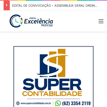
EDITAL DE CONVOCAÇÃO – ASSEMBLEIA GERAL ORDINÁRIA 01/2026 – ASSOCIAÇÃO DOS CORREDORES DE NIQUELÂNDIA (ACN)
M