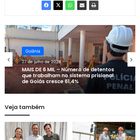
Goiânia
Goiânia
27 de julho de 2026
23 de julho de 2026
MAIS DE 6 MIL – Número de detentos
que trabalham no sistema prisional
de Goiás cresce 61,4%
SEGURANÇA PÚBLICA – Mortes por
Veja também
crimes violentos caem quase 65%
em Goiás entre 2015 e 2025