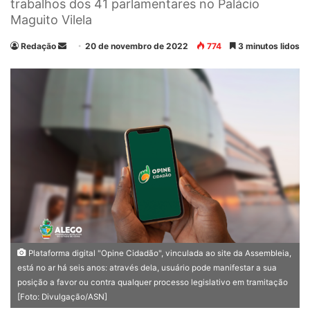
trabalhos dos 41 parlamentares no Palácio
Maguito Vilela
Redação
M
20 de novembro de 2022
774
3 minutos lidos
a
n
d
e
u
m
e
-
m
a
i
l
Plataforma digital "Opine Cidadão", vinculada ao site da Assembleia,
está no ar há seis anos: através dela, usuário pode manifestar a sua
posição a favor ou contra qualquer processo legislativo em tramitação
[Foto: Divulgação/ASN]