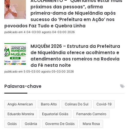
ACOLHIMENTO – “Queríamos estar mais
próximos das pessoas”, afirma
primeira-dama de Niquelândia após
sucesso do ‘Prefeitura em Ação’ nos
povoados Faz Tudo e Quebra Linha
publicado em 4 04-03:00 agosto 04-03:00 2026
MUQUÉM 2026 – Estrutura da Prefeitura
de Niquelândia oferece acolhimento e
atendimento aos romeiros na Rodovia
da Fé nesta noite
publicado em 5 05-03:00 agosto 05-03:00 2026
Palavras-chave
Anglo American
Barro Alto
Colinas Do Sul
Covid-19
Eduardo Moreira
Equatorial Goiás
Fernando Carneiro
Goiás
Goiânia
Governo De Goiás
Mara Rosa