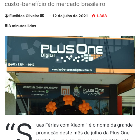
custo-benefício do mercado brasileiro
Euclides Oliveira
M
12 de julho de 2021
1.368
a
3 minutos lidos
n
d
e
u
m
e
-
m
a
i
l
“S
uas Férias com Xiaomi” é o nome da grande
promoção deste mês de julho da Plus One