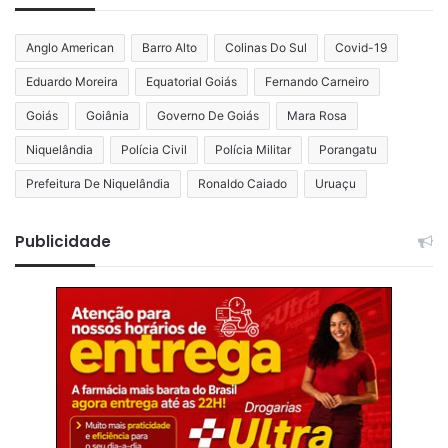
Anglo American
Barro Alto
Colinas Do Sul
Covid-19
Eduardo Moreira
Equatorial Goiás
Fernando Carneiro
Goiás
Goiânia
Governo De Goiás
Mara Rosa
Niquelândia
Polícia Civil
Polícia Militar
Porangatu
Prefeitura De Niquelândia
Ronaldo Caiado
Uruaçu
Publicidade