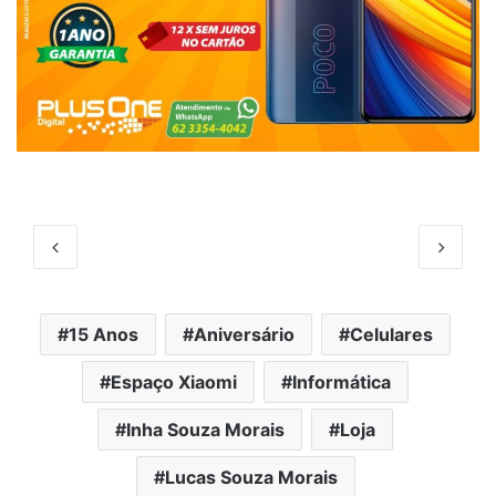
o
e
u
to:
15 Anos
Aniversário
Celulares
Espaço Xiaomi
Informática
Inha Souza Morais
Loja
Lucas Souza Morais