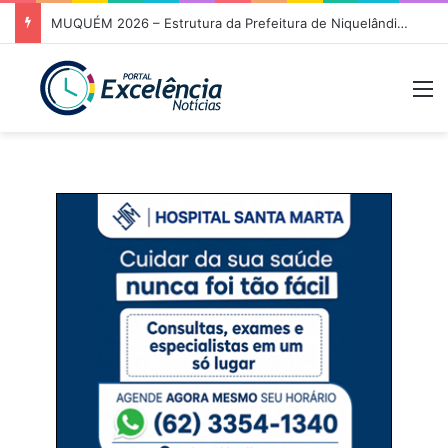
MUQUÉM 2026 – Estrutura da Prefeitura de Niquelândia oferece acolhimento e atendimento aos romeiros na Rodovia da Fé nesta noite
M