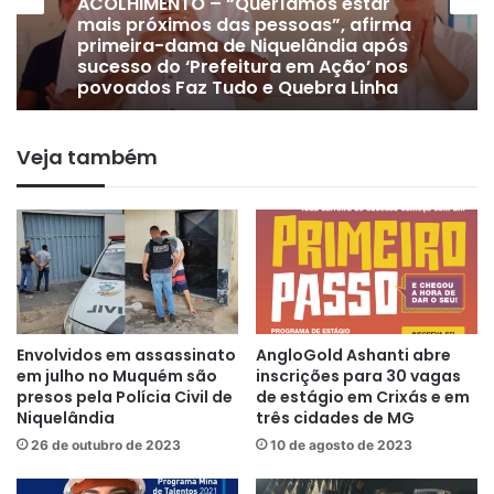
DE OLHO EM 2028 | Vice-prefeito
Gervam Freitas oficializa apoio a
Lissauer Vieira após rompimento
com prefeito em Niquelândia
Veja também
Envolvidos em assassinato
AngloGold Ashanti abre
em julho no Muquém são
inscrições para 30 vagas
presos pela Polícia Civil de
de estágio em Crixás e em
Niquelândia
três cidades de MG
26 de outubro de 2023
10 de agosto de 2023