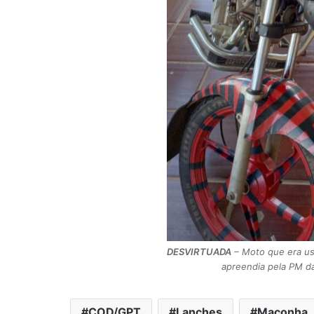
DESVIRTUADA
– Moto que era usa
apreendia pela PM da
COD/GPT
Lanches
Maconha