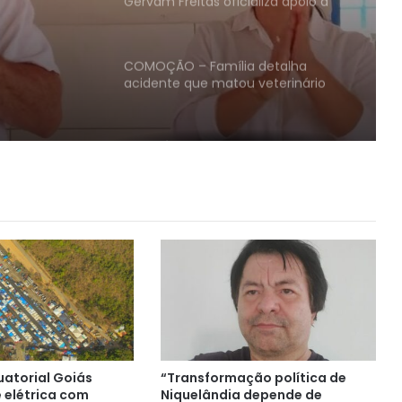
Gervam Freitas oficializa apoio a
s”,
Lissauer Vieira após rompimento
com prefeito em Niquelândia
ma de
COMOÇÃO – Família detalha
cesso
acidente que matou veterinário
após queda de cavalo no Parque
ão’ nos
Agropecuário de Niquelândia
ASSISTÊNCIA SOCIAL – Mutirão que
reduziu drasticamente a fila do RG
foi viabilizado pela primeira-dama
Cláudia Moreira em Niquelândia
FIM DE LINHA – Criminoso que
estuprou e esfaqueou moça de 20
anos morre em confronto com a
PM em Niquelândia
CONFERÊNCIA MUNICIPAL DE SAÚDE –
População, profissionais e gestores
debatem propostas para fortalecer
o SUS em Niquelândia
quatorial Goiás
“Transformação política de
FOI DADA A LARGADA – Competição
e elétrica com
Niquelândia depende de