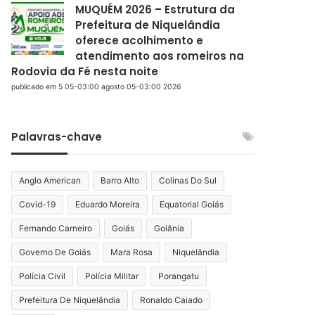
MUQUÉM 2026 – Estrutura da
Prefeitura de Niquelândia
oferece acolhimento e
atendimento aos romeiros na
Rodovia da Fé nesta noite
publicado em 5 05-03:00 agosto 05-03:00 2026
Palavras-chave
Anglo American
Barro Alto
Colinas Do Sul
Covid-19
Eduardo Moreira
Equatorial Goiás
Fernando Carneiro
Goiás
Goiânia
Governo De Goiás
Mara Rosa
Niquelândia
Polícia Civil
Polícia Militar
Porangatu
Prefeitura De Niquelândia
Ronaldo Caiado