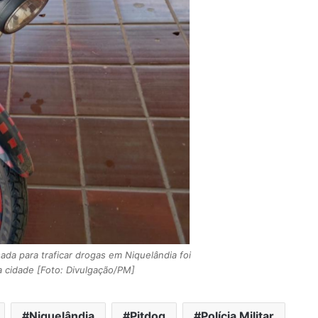
FIM DE LINHA – Criminoso que
estuprou e esfaqueou moça de 20
anos morre em confronto com a
PM em Niquelândia
CONFERÊNCIA MUNICIPAL DE SAÚDE –
População, profissionais e gestores
da para traficar drogas em Niquelândia foi
debatem propostas para fortalecer
 cidade [Foto: Divulgação/PM]
o SUS em Niquelândia
FOI DADA A LARGADA – Competição
inédita de kart coloca Niquelândia
Niquelândia
Pitdog
Polícia Militar