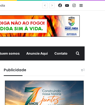
Facebook
YouTube
Instagram
Barra Latera
MUQUÉM 2026 – Estrutura da Prefeitura de Niquelândia oferece acolhimento e atendimento aos romeiros na Rodovia da Fé nesta noite
Pesquisar
Quem somos
Anuncie Aqui
Contato
Publicidade