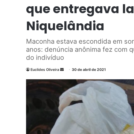
que entregava l
Niquelândia
Maconha estava escondida em som
anos: denúncia anônima fez com que
do indivíduo
Euclides Oliveira
M
30 de abril de 2021
a
n
d
e
u
m
e
-