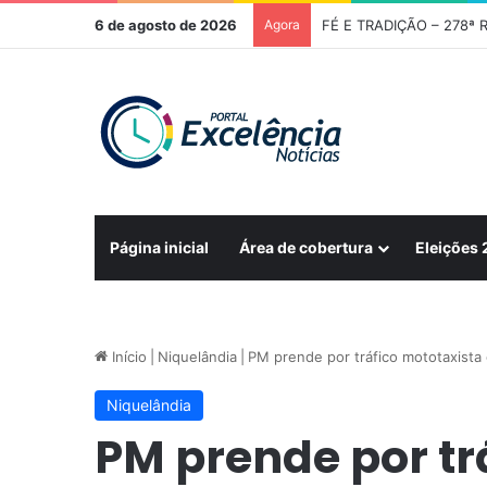
6 de agosto de 2026
Agora
Página inicial
Área de cobertura
Eleições
Início
|
Niquelândia
|
PM prende por tráfico mototaxista
Niquelândia
PM prende por tr