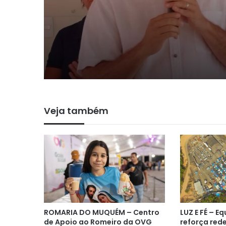
próximos das pessoa
afirma primeira-da
Niquelândia após su
do ‘Prefeitura em Aç
povoados Faz Tudo e
Quebra Linha
Veja também
ROMARIA DO MUQUÉM – Centro
LUZ E FÉ – E
de Apoio ao Romeiro da OVG
reforça red