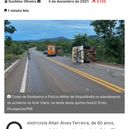
Euclides Oliveira
M
3 de dezembro de 2021
3.132
a
1 minuto lido
n
d
e
u
m
e
-
m
a
i
l
Corpo de Bombeiros e Polícia Militar de Niquelândia no atendimento
do acidente no Anel Viário, na tarde desta quinta-feira/2 [Foto:
Divulgação/PM]
eletricista Altair Alves Ferreira, de 60 anos,