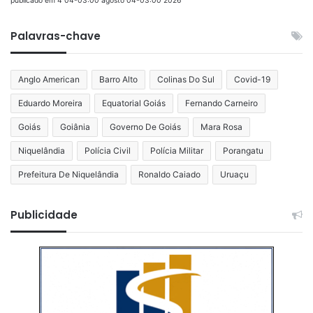
publicado em 4 04-03:00 agosto 04-03:00 2026
Palavras-chave
Anglo American
Barro Alto
Colinas Do Sul
Covid-19
Eduardo Moreira
Equatorial Goiás
Fernando Carneiro
Goiás
Goiânia
Governo De Goiás
Mara Rosa
Niquelândia
Polícia Civil
Polícia Militar
Porangatu
Prefeitura De Niquelândia
Ronaldo Caiado
Uruaçu
Publicidade