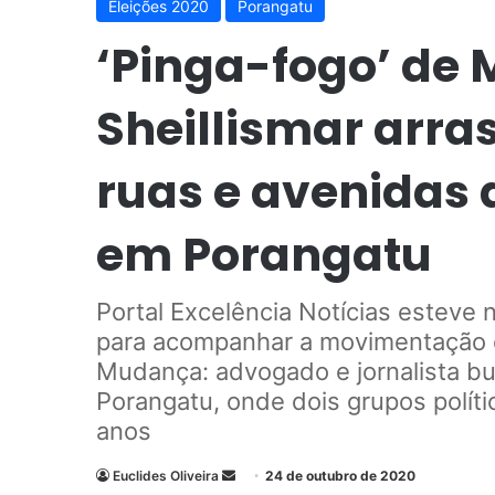
Eleições 2020
Porangatu
‘Pinga-fogo’ de M
Sheillismar arra
ruas e avenidas 
em Porangatu
Portal Excelência Notícias esteve 
para acompanhar a movimentação e
Mudança: advogado e jornalista bu
Porangatu, onde dois grupos polític
anos
Euclides Oliveira
M
24 de outubro de 2020