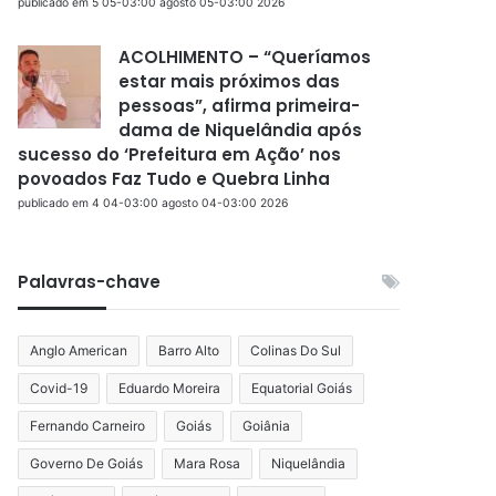
publicado em 5 05-03:00 agosto 05-03:00 2026
ACOLHIMENTO – “Queríamos
estar mais próximos das
pessoas”, afirma primeira-
dama de Niquelândia após
sucesso do ‘Prefeitura em Ação’ nos
povoados Faz Tudo e Quebra Linha
publicado em 4 04-03:00 agosto 04-03:00 2026
Palavras-chave
Anglo American
Barro Alto
Colinas Do Sul
Covid-19
Eduardo Moreira
Equatorial Goiás
Fernando Carneiro
Goiás
Goiânia
Governo De Goiás
Mara Rosa
Niquelândia