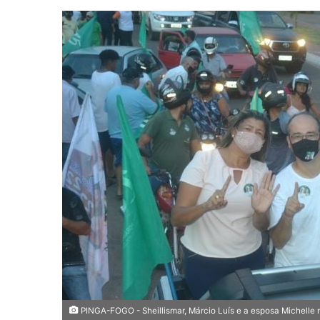
a
n
d
e
u
m
e
-
m
a
i
l
PINGA-FOGO - Sheillismar, Márcio Luís e a esposa Michelle n