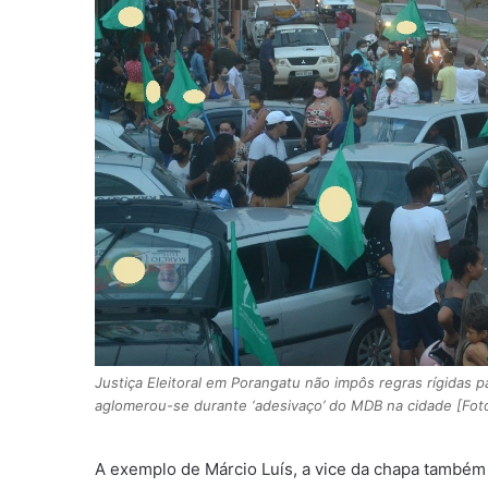
Justiça Eleitoral em Porangatu não impôs regras rígidas p
aglomerou-se durante ‘adesivaço’ do MDB na cidade [Foto
A exemplo de Márcio Luís, a vice da chapa também 