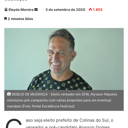
Eleyda Moreira
M
3 de setembro de 2020
1.855
a
2 minutos lidos
n
d
e
u
m
e
-
m
a
i
l
DESEJO DE MUDANÇA - Eleito vereador em 2016, Alysson Nápoles
estruturou pré-campanha com várias propostas para um eventual
mandato [Foto: Portal Excelência Notícias]
aso seja eleito prefeito de Colinas do Sul, o
vereador e pré-candidato Alysson Gomes