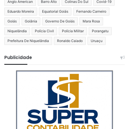
Anglo American
Barro Alto
Colinas Do Sul
Covid-19
Eduardo Moreira
Equatorial Goiás
Fernando Carneiro
Goiás
Goiânia
Governo De Goiás
Mara Rosa
Niquelândia
Polícia Civil
Polícia Militar
Porangatu
Prefeitura De Niquelândia
Ronaldo Caiado
Uruaçu
Publicidade