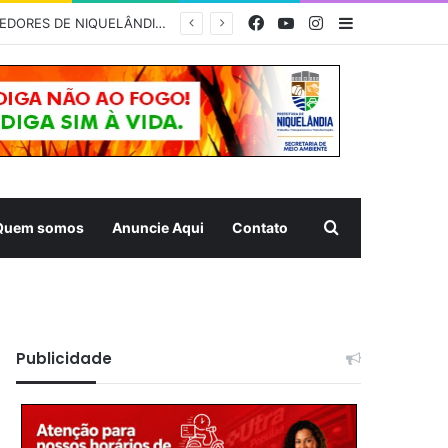
Facebook
YouTube
Instagram
Barra Latera
PÃO, FÉ E SOLIDARIEDADE – Prefeitura de Niquelândia recebe romeiros com forte estrutura de apoio na caminhada rumo ao Muquém
Pesquisar
Quem somos
Anuncie Aqui
Contato
Publicidade