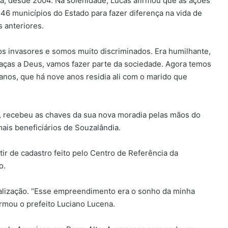
ia, desde 2004. Na solenidade, Lucas afirmou que as ações
46 municípios do Estado para fazer diferença na vida de
 anteriores.
s invasores e somos muito discriminados. Era humilhante,
Graças a Deus, vamos fazer parte da sociedade. Agora temos
anos, que há nove anos residia ali com o marido que
to, recebeu as chaves da sua nova moradia pelas mãos do
is beneficiários de Souzalândia.
ir de cadastro feito pelo Centro de Referência da
o.
alização. “Esse empreendimento era o sonho da minha
irmou o prefeito Luciano Lucena.