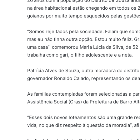
26 anos com a população do Distrito de Souzalând
na área habitacional estão chegando em todos os 2
goianos por muito tempo esquecidos pelas gestões
“Somos rejeitados pela sociedade. Falam que somo
mas eu não tinha outra opção. Estou muito feliz. 
uma casa”, comemorou Maria Lúcia da Silva, de 52 
trabalha como gari, o filho adolescente e a neta.
Patrícia Alves de Souza, outra moradora do distri
governador Ronaldo Caiado, representando os dema
As famílias contempladas foram selecionadas a part
Assistência Social (Cras) da Prefeitura de Barro Alt
“Esses dois novos loteamentos são uma grande re
vida, no que diz respeito à questão da moradia”, af