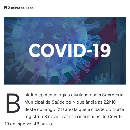
a
2 minutos lidos
n
d
e
u
m
e
-
m
a
i
l
B
oletim epidemiológico divulgado pela Secretaria
Municipal de Saúde de Niquelândia às 22h10
deste domingo (21) atesta que a cidade do Norte
registrou 8 novos casos confirmados de Covid-
19 em apenas 48 horas.