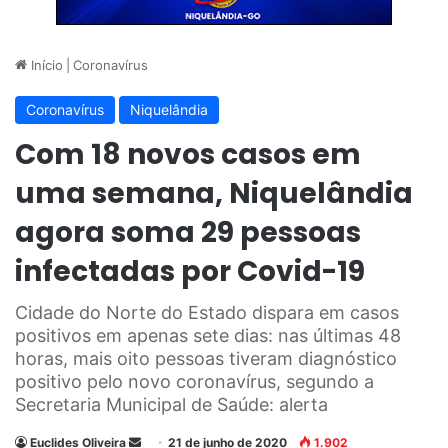
Início
|
Coronavírus
Coronavírus
Niquelândia
Com 18 novos casos em
uma semana, Niquelândia
agora soma 29 pessoas
infectadas por Covid-19
Cidade do Norte do Estado dispara em casos
positivos em apenas sete dias: nas últimas 48
horas, mais oito pessoas tiveram diagnóstico
positivo pelo novo coronavírus, segundo a
Secretaria Municipal de Saúde: alerta
Euclides Oliveira
M
21 de junho de 2020
1.902