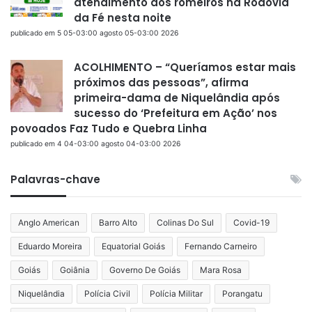
atendimento aos romeiros na Rodovia
da Fé nesta noite
publicado em 5 05-03:00 agosto 05-03:00 2026
ACOLHIMENTO – “Queríamos estar mais
próximos das pessoas”, afirma
primeira-dama de Niquelândia após
sucesso do ‘Prefeitura em Ação’ nos
povoados Faz Tudo e Quebra Linha
publicado em 4 04-03:00 agosto 04-03:00 2026
Palavras-chave
Anglo American
Barro Alto
Colinas Do Sul
Covid-19
Eduardo Moreira
Equatorial Goiás
Fernando Carneiro
Goiás
Goiânia
Governo De Goiás
Mara Rosa
Niquelândia
Polícia Civil
Polícia Militar
Porangatu