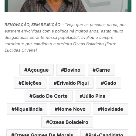
RENOVAÇÃO, SEM REJEIÇÃO
– “Vejo que as pessoas daqui, por
estarem envolvidas com a política há muitos anos, estão muito
desgastadas perante nossa população”, avaliou o sempre
sorridente pré-candidato a prefeito Ozeas Boiadeiro [Foto:
Euclides Oliveira]
Açougue
Bovino
Carne
Eleições
Erivaldo Piqui
Gado
Gado De Corte
Júlio Pina
Niquelândia
Nome Novo
Novidade
Ozeas Boiadeiro
Ozeas Gomes De Morais
Pré-Candidato