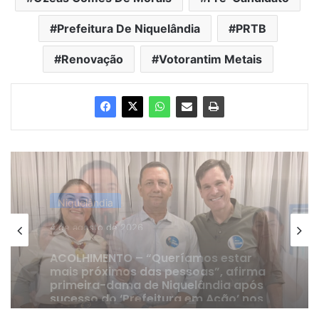
Prefeitura De Niquelândia
PRTB
Renovação
Votorantim Metais
Niquelândia
24 de julho de 2026
DE OLHO EM 2028 | Vice-prefeito
Gervam Freitas oficializa apoio a
Lissauer Vieira após rompimento
com prefeito em Niquelândia