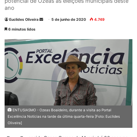
potencial de Ozeas às eleições municipais deste
ano
Euclides Oliveira
M
5 de junho de 2020
4.749
a
6 minutos lidos
n
d
e
u
m
e
-
m
a
i
l
ENTUSIASMO - Ozeas Boaideiro, durante a visita ao Portal
Excelência Notícias na tarde da última quarta-feira [Foto: Euclides
Oliveira]