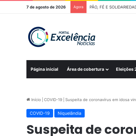
7 de agosto de 2026
Agora
Página inicial
Área de cobertura
Eleições
Início
|
COVID-19
|
Suspeita de coronavírus em idosa vi
COVID-19
Niquelândia
Suspeita de coro