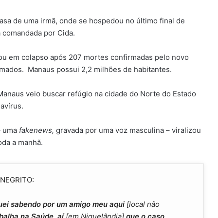
asa de uma irmã, onde se hospedou no último final de
a comandada por Cida.
ou em colapso após 207 mortes confirmadas pelo novo
rmados. Manaus possui 2,2 milhões de habitantes.
anaus veio buscar refúgio na cidade do Norte do Estado
avírus.
 – uma
fakenews,
gravada por uma voz masculina – viralizou
oda a manhã.
 NEGRITO:
fiquei sabendo por um amigo meu aqui
[local não
abalha na Saúde, aí
[em Niquelândia]
que o caso