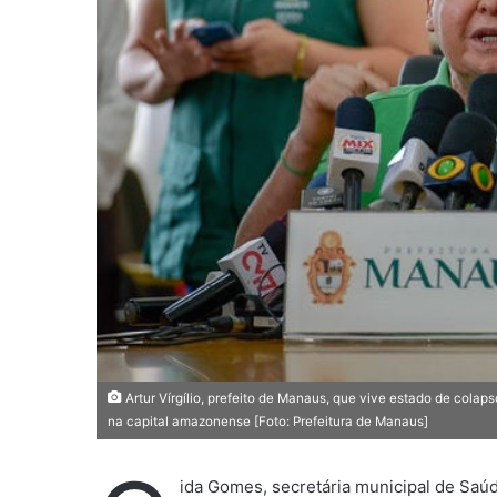
-
m
a
i
l
Artur Vírgílio, prefeito de Manaus, que vive estado de cola
na capital amazonense [Foto: Prefeitura de Manaus]
ida Gomes, secretária municipal de Saúd