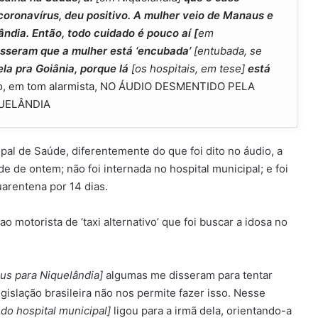
coronavírus, deu positivo. A mulher veio de Manaus e
ndia. Então, todo cuidado é pouco aí [
em
isseram que a mulher está ‘encubada’
[entubada, se
la pra Goiânia, porque lá
[os hospitais, em tese]
está
duo, em tom alarmista, NO ÁUDIO DESMENTIDO PELA
QUELÂNDIA
al de Saúde, diferentemente do que foi dito no áudio, a
 de ontem; não foi internada no hospital municipal; e foi
FIM DE LINHA – Criminoso que
arentena por 14 dias.
estuprou e esfaqueou moça de 20
anos morre em confronto com a
 motorista de ‘taxi alternativo’ que foi buscar a idosa no
PM em Niquelândia
CONFERÊNCIA MUNICIPAL DE SAÚDE –
População, profissionais e gestores
debatem propostas para fortalecer
us para Niquelândia]
algumas me disseram para tentar
o SUS em Niquelândia
gislação brasileira não nos permite fazer isso. Nesse
o do hospital municipal]
ligou para a irmã dela, orientando-a
FOI DADA A LARGADA – Competição