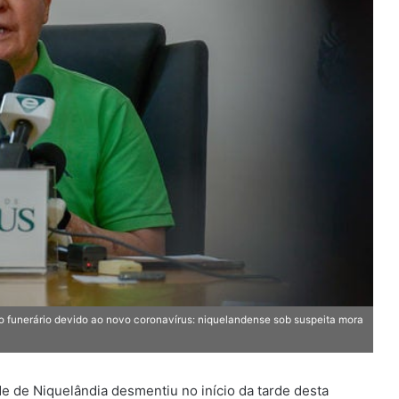
pso funerário devido ao novo coronavírus: niquelandense sob suspeita mora
e de Niquelândia desmentiu no início da tarde desta