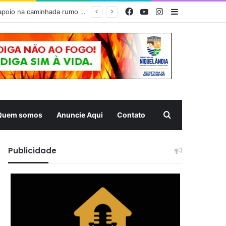
Facebook
YouTube
Instagram
Barra Latera
PÃO, FÉ E SOLIDARIEDADE – Prefeitura de Niquelândia recebe romeiros com forte estrutura de apoio na caminhada rumo ao Muquém
Pesquisar
Quem somos
Anuncie Aqui
Contato
Publicidade