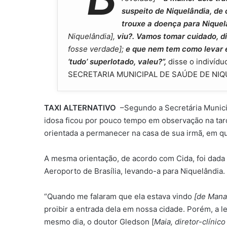
suspeito de Niquelândia, de 
trouxe a doença para Niquelâ
Niquelândia],
viu?. Vamos tomar cuidado, d
fosse verdade];
e que nem tem como levar e
‘tudo’ superlotado, valeu?”,
disse o indiví
SECRETARIA MUNICIPAL DE SAÚDE DE NI
TAXI ALTERNATIVO
–Segundo a Secretária Municip
idosa ficou por pouco tempo em observação na tarde
orientada a permanecer na casa de sua irmã, em qu
A mesma orientação, de acordo com Cida, foi dada ao
Aeroporto de Brasília, levando-a para Niquelândia.
“Quando me falaram que ela estava vindo
[de Mana
proibir a entrada dela em nossa cidade. Porém, a le
mesmo dia, o doutor Gledson [
Maia, diretor-clínic