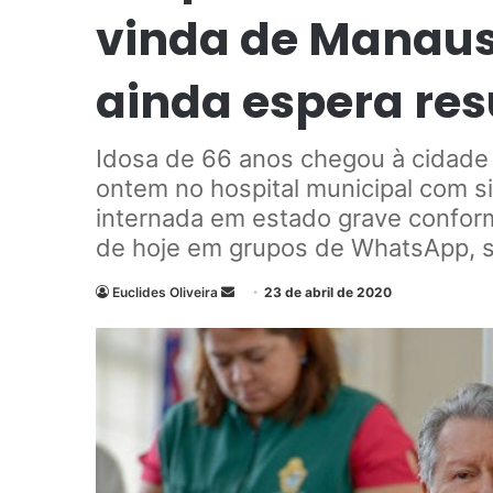
vinda de Manaus
ainda espera res
Idosa de 66 anos chegou à cidade 
ontem no hospital municipal com 
internada em estado grave confor
de hoje em grupos de WhatsApp, s
Euclides Oliveira
M
23 de abril de 2020
a
n
d
e
u
m
e