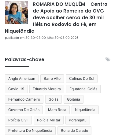
ROMARIA DO MUQUÉM – Centro
de Apoio ao Romeiro da OVG
deve acolher cerca de 30 mil
fiéis na Rodovia da Fé, em
Niquelândia
publicado em 30 30-03:00 julho 30-03:00 2026
Palavras-chave
Anglo American
Barro Alto
Colinas Do Sul
Covid-19
Eduardo Moreira
Equatorial Goiás
Fernando Carneiro
Goiás
Goiânia
Governo De Goiás
Mara Rosa
Niquelândia
Polícia Civil
Polícia Militar
Porangatu
Prefeitura De Niquelândia
Ronaldo Caiado