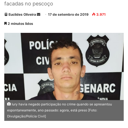
facadas no pescoço
Euclides Oliveira
M
17 de setembro de 2019
3.971
a
2 minutos lidos
n
d
e
u
m
e
-
m
a
i
l
Iury havia negado participação no crime quando se apresentou
espontaneamente, ano passado: agora, está preso [Foto:
Divulgação/Polícia Civil]