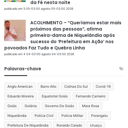
da Fé nesta noite
publicado em 5 05-03:00 agosto 05-03:00 2026
ACOLHIMENTO – “Queríamos estar mais
próximos das pessoas”, afirma
primeira-dama de Niquelândia após
sucesso do ‘Prefeitura em Ação’ nos
povoados Faz Tudo e Quebra Linha
publicado em 4 04-03:00 agosto 04-03:00 2026
Palavras-chave
Anglo American
Barro Alto
Colinas Do Sul
Covid-19
Eduardo Moreira
Equatorial Goiás
Fernando Carneiro
Goiás
Goiânia
Governo De Goiás
Mara Rosa
Niquelândia
Polícia Civil
Polícia Militar
Porangatu
Prefeitura De Niquelândia
Ronaldo Caiado
Uruaçu