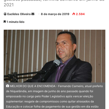
2021
Euclides Oliveira
M
8 de março de 2019
2.594
a
1 minuto lido
n
d
e
u
m
e
-
m
a
i
l
MELHOR DO QUE A ENCOMENDA - Fernando Carneiro, atual prefeito
de Niquelândia, em imagem de junho do ano passado quando foi
empossado no cargo pelo Poder Legislativo após vencer eleição
suplementar: resgate de compromissos como quitar atrasados da
Educação e colocar folha de pagamento de sua gestão em dia estão