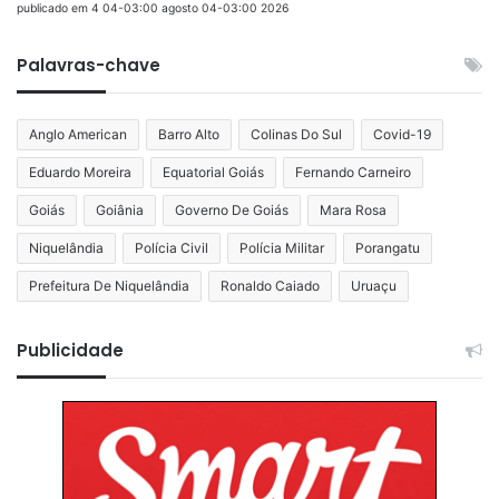
publicado em 4 04-03:00 agosto 04-03:00 2026
Palavras-chave
Anglo American
Barro Alto
Colinas Do Sul
Covid-19
Eduardo Moreira
Equatorial Goiás
Fernando Carneiro
Goiás
Goiânia
Governo De Goiás
Mara Rosa
Niquelândia
Polícia Civil
Polícia Militar
Porangatu
Prefeitura De Niquelândia
Ronaldo Caiado
Uruaçu
Publicidade