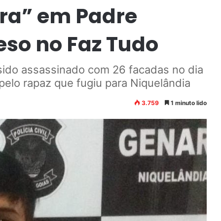
ra” em Padre
reso no Faz Tudo
 sido assassinado com 26 facadas no dia
pelo rapaz que fugiu para Niquelândia
3.759
1 minuto lido