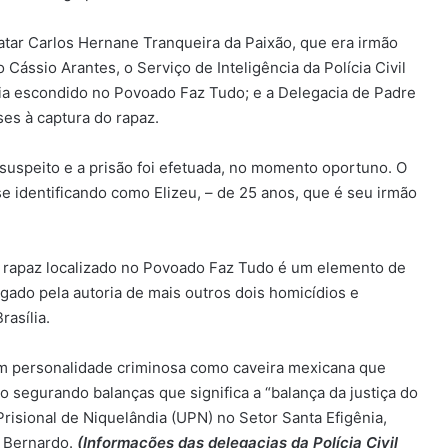
matar Carlos Hernane Tranqueira da Paixão, que era irmão
 Cássio Arantes, o Serviço de Inteligência da Polícia Civil
ia escondido no Povoado Faz Tudo; e a Delegacia de Padre
ses à captura do rapaz.
 suspeito e a prisão foi efetuada, no momento oportuno. O
se identificando como Elizeu, – de 25 anos, que é seu irmão
 o rapaz localizado no Povoado Faz Tudo é um elemento de
igado pela autoria de mais outros dois homicídios e
asília.
FIM DE LINHA – Criminoso que
estuprou e esfaqueou moça de 20
anos morre em confronto com a
am personalidade criminosa como caveira mexicana que
PM em Niquelândia
 segurando balanças que significa a “balança da justiça do
Prisional de Niquelândia (UPN) no Setor Santa Efigênia,
CONFERÊNCIA MUNICIPAL DE SAÚDE –
População, profissionais e gestores
e Bernardo.
(Informações das delegacias da Polícia Civil