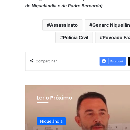
de Niquelândia e de Padre Bernardo)
Assassinato
Genarc Niquelân
Polícia Civil
Povoado Fa
Compartilhar
Facebook
Ler o Próximo
Niquelândia