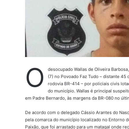
a
i
l
O
desocupado Wallas de Oliveira Barbosa, 
(7) no Povoado Faz Tudo – distante 45 
rodovia BR-414 – por policiais civis lo
do município. Wallas é principal suspeit
em Padre Bernardo, às margens da BR-080 no últim
De acordo com o delegado Cássio Arantes do Nasc
pela comarca do município localizado no Entorno d
Paixão, que foi arrastado para um matagal onde re