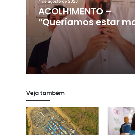
4 de agosto de 2026
ACOLHIMENTO –
“Queríamos estar m
próximos das pessoa
afirma primeira-da
Niquelândia após su
do ‘Prefeitura em Aç
povoados Faz Tudo e
Quebra Linha
Veja também