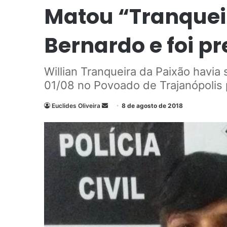
Matou “Tranquei
Bernardo e foi p
Willian Tranqueira da Paixão havia
01/08 no Povoado de Trajanópolis 
Euclides Oliveira
M
8 de agosto de 2018
a
n
d
e
u
m
e
-
m