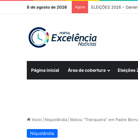
8 de agosto de 2026
Agora
Página inicial
Área de cobertura
Eleições
Início
|
Niquelândia
|
Matou “Tranqueira” em Padre Berna
Niquelândia