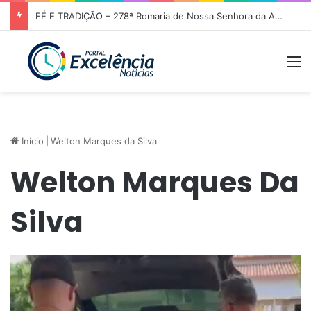
FÉ E TRADIÇÃO – 278ª Romaria de Nossa Senhora da Abadia do Muquém tem início em Niquelândia
M
Início
|
Welton Marques da Silva
Welton Marques Da
Silva