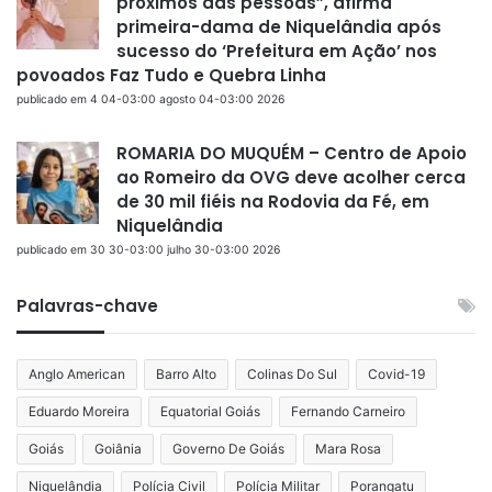
próximos das pessoas”, afirma
primeira-dama de Niquelândia após
sucesso do ‘Prefeitura em Ação’ nos
povoados Faz Tudo e Quebra Linha
publicado em 4 04-03:00 agosto 04-03:00 2026
ROMARIA DO MUQUÉM – Centro de Apoio
ao Romeiro da OVG deve acolher cerca
de 30 mil fiéis na Rodovia da Fé, em
Niquelândia
publicado em 30 30-03:00 julho 30-03:00 2026
Palavras-chave
Anglo American
Barro Alto
Colinas Do Sul
Covid-19
Eduardo Moreira
Equatorial Goiás
Fernando Carneiro
Goiás
Goiânia
Governo De Goiás
Mara Rosa
Niquelândia
Polícia Civil
Polícia Militar
Porangatu