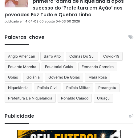
primeira-dama de Niquelândia após
sucesso do ‘Prefeitura em Ação’ nos
povoados Faz Tudo e Quebra Linha
publicado em 4 04-03:00 agosto 04-03:00 2026
Palavras-chave
Anglo American
Barro Alto
Colinas Do Sul
Covid-19
Eduardo Moreira
Equatorial Goiás
Fernando Carneiro
Goiás
Goiânia
Governo De Goiás
Mara Rosa
Niquelândia
Polícia Civil
Polícia Militar
Porangatu
Prefeitura De Niquelândia
Ronaldo Caiado
Uruaçu
Publicidade