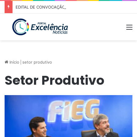
EDITAL DE CONVOCAÇÃO – ASSEMBLEIA GERAL ORDINÁRIA 01/2026 – ASSOCIAÇÃO DOS CORREDORES DE NIQUELÂNDIA (ACN)
M
Início
|
setor produtivo
Setor Produtivo