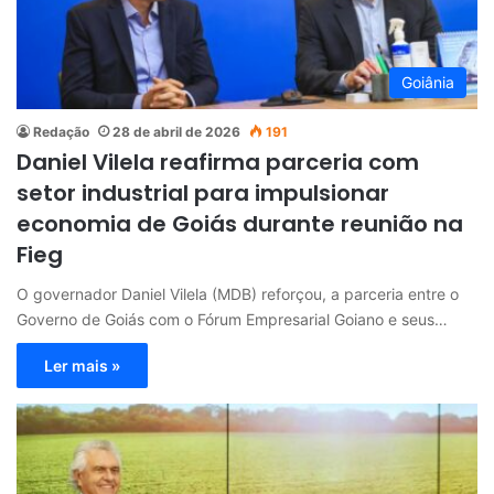
Goiânia
Redação
28 de abril de 2026
191
Daniel Vilela reafirma parceria com
setor industrial para impulsionar
economia de Goiás durante reunião na
Fieg
O governador Daniel Vilela (MDB) reforçou, a parceria entre o
Governo de Goiás com o Fórum Empresarial Goiano e seus…
Ler mais »