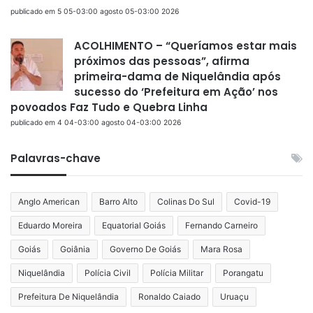
publicado em 5 05-03:00 agosto 05-03:00 2026
ACOLHIMENTO – “Queríamos estar mais
próximos das pessoas”, afirma
primeira-dama de Niquelândia após
sucesso do ‘Prefeitura em Ação’ nos
povoados Faz Tudo e Quebra Linha
publicado em 4 04-03:00 agosto 04-03:00 2026
Palavras-chave
Anglo American
Barro Alto
Colinas Do Sul
Covid-19
Eduardo Moreira
Equatorial Goiás
Fernando Carneiro
Goiás
Goiânia
Governo De Goiás
Mara Rosa
Niquelândia
Polícia Civil
Polícia Militar
Porangatu
Prefeitura De Niquelândia
Ronaldo Caiado
Uruaçu