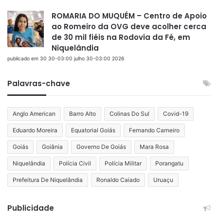
ROMARIA DO MUQUÉM – Centro de Apoio
ao Romeiro da OVG deve acolher cerca
de 30 mil fiéis na Rodovia da Fé, em
Niquelândia
publicado em 30 30-03:00 julho 30-03:00 2026
Palavras-chave
Anglo American
Barro Alto
Colinas Do Sul
Covid-19
Eduardo Moreira
Equatorial Goiás
Fernando Carneiro
Goiás
Goiânia
Governo De Goiás
Mara Rosa
Niquelândia
Polícia Civil
Polícia Militar
Porangatu
Prefeitura De Niquelândia
Ronaldo Caiado
Uruaçu
Publicidade