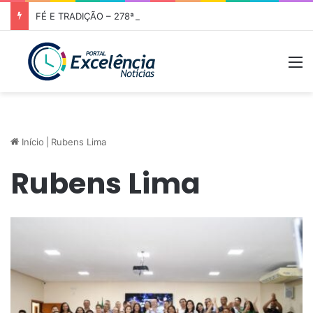
FÉ E TRADIÇÃO – 278ª Romaria de Nossa Senhora da Abadia do Muquém tem início em Niquelândia
M
Início
|
Rubens Lima
Rubens Lima