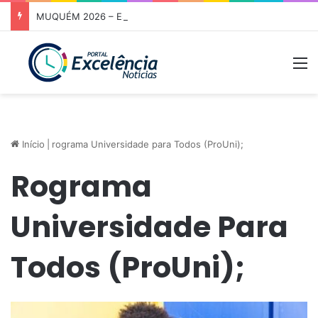
MUQUÉM 2026 – Estrutura da Prefeitura de Niquelândia oferece acolhimento e atendimento aos romeiros na Rodovia da Fé nesta noite
M
Início
|
rograma Universidade para Todos (ProUni);
Rograma
Universidade Para
Todos (ProUni);