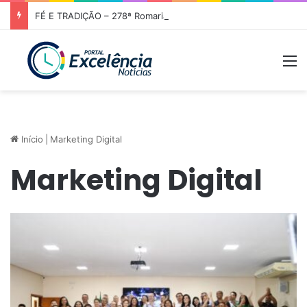
FÉ E TRADIÇÃO – 278ª Romaria de Nossa Senhora da Abadia do Muquém tem início em Niquelândia
M
Início
|
Marketing Digital
Marketing Digital