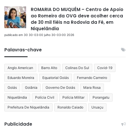
ROMARIA DO MUQUÉM – Centro de Apoio
ao Romeiro da OVG deve acolher cerca
de 30 mil fiéis na Rodovia da Fé, em
Niquelândia
publicado em 30 30-03:00 julho 30-03:00 2026
Palavras-chave
Anglo American
Barro Alto
Colinas Do Sul
Covid-19
Eduardo Moreira
Equatorial Goiás
Fernando Carneiro
Goiás
Goiânia
Governo De Goiás
Mara Rosa
Niquelândia
Polícia Civil
Polícia Militar
Porangatu
Prefeitura De Niquelândia
Ronaldo Caiado
Uruaçu
Publicidade