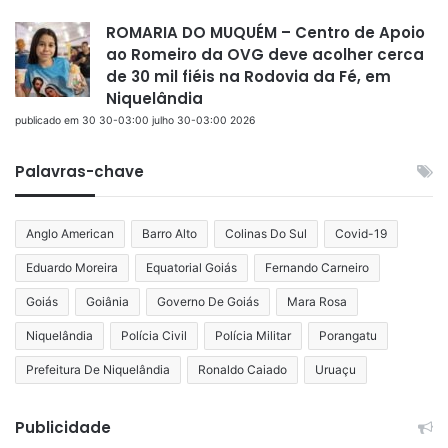
ROMARIA DO MUQUÉM – Centro de Apoio
ao Romeiro da OVG deve acolher cerca
de 30 mil fiéis na Rodovia da Fé, em
Niquelândia
publicado em 30 30-03:00 julho 30-03:00 2026
Palavras-chave
Anglo American
Barro Alto
Colinas Do Sul
Covid-19
Eduardo Moreira
Equatorial Goiás
Fernando Carneiro
Goiás
Goiânia
Governo De Goiás
Mara Rosa
Niquelândia
Polícia Civil
Polícia Militar
Porangatu
Prefeitura De Niquelândia
Ronaldo Caiado
Uruaçu
Publicidade