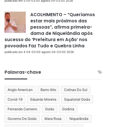
publicado em 5 05-03:00 agosto 05-03:00 2026
ACOLHIMENTO – “Queríamos
estar mais próximos das
pessoas”, afirma primeira-
dama de Niquelândia após
sucesso do ‘Prefeitura em Ação’ nos
povoados Faz Tudo e Quebra Linha
publicado em 4 04-03:00 agosto 04-03:00 2026
Palavras-chave
Anglo American
Barro Alto
Colinas Do Sul
Covid-19
Eduardo Moreira
Equatorial Goiás
Fernando Carneiro
Goiás
Goiânia
Governo De Goiás
Mara Rosa
Niquelândia