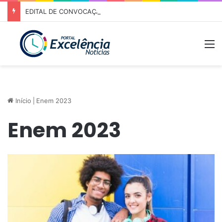
EDITAL DE CONVOCAÇÃO – ASSEMBLEIA GERAL ORDINÁRIA 01/2026 – ASSOCIAÇÃO DOS CORREDORES DE NIQUELÂNDIA (ACN)
M
Início
|
Enem 2023
Enem 2023