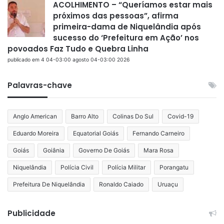
ACOLHIMENTO – “Queríamos estar mais
próximos das pessoas”, afirma
primeira-dama de Niquelândia após
sucesso do ‘Prefeitura em Ação’ nos
povoados Faz Tudo e Quebra Linha
publicado em 4 04-03:00 agosto 04-03:00 2026
Palavras-chave
Anglo American
Barro Alto
Colinas Do Sul
Covid-19
Eduardo Moreira
Equatorial Goiás
Fernando Carneiro
Goiás
Goiânia
Governo De Goiás
Mara Rosa
Niquelândia
Polícia Civil
Polícia Militar
Porangatu
Prefeitura De Niquelândia
Ronaldo Caiado
Uruaçu
Publicidade