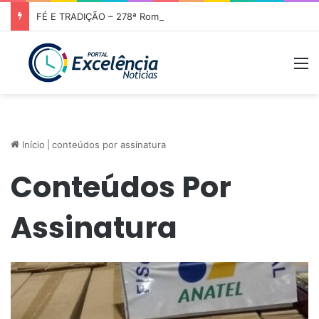
FÉ E TRADIÇÃO – 278ª Romaria de Nossa Senhora da Abadia do Muquém tem início em Niquelândia
M
Início
|
conteúdos por assinatura
Conteúdos Por
Assinatura