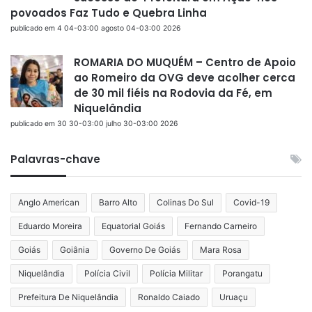
povoados Faz Tudo e Quebra Linha
publicado em 4 04-03:00 agosto 04-03:00 2026
ROMARIA DO MUQUÉM – Centro de Apoio
ao Romeiro da OVG deve acolher cerca
de 30 mil fiéis na Rodovia da Fé, em
Niquelândia
publicado em 30 30-03:00 julho 30-03:00 2026
Palavras-chave
Anglo American
Barro Alto
Colinas Do Sul
Covid-19
Eduardo Moreira
Equatorial Goiás
Fernando Carneiro
Goiás
Goiânia
Governo De Goiás
Mara Rosa
Niquelândia
Polícia Civil
Polícia Militar
Porangatu
Prefeitura De Niquelândia
Ronaldo Caiado
Uruaçu