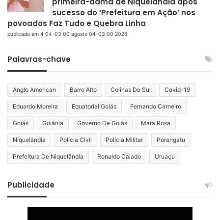
primeira-dama de Niquelândia após
sucesso do ‘Prefeitura em Ação’ nos
povoados Faz Tudo e Quebra Linha
publicado em 4 04-03:00 agosto 04-03:00 2026
Palavras-chave
Anglo American
Barro Alto
Colinas Do Sul
Covid-19
Eduardo Moreira
Equatorial Goiás
Fernando Carneiro
Goiás
Goiânia
Governo De Goiás
Mara Rosa
Niquelândia
Polícia Civil
Polícia Militar
Porangatu
Prefeitura De Niquelândia
Ronaldo Caiado
Uruaçu
Publicidade