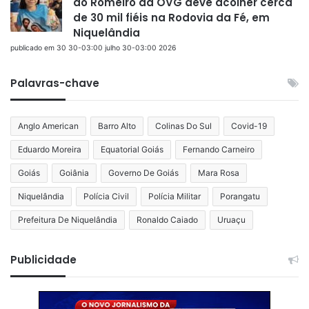
ao Romeiro da OVG deve acolher cerca
de 30 mil fiéis na Rodovia da Fé, em
Niquelândia
publicado em 30 30-03:00 julho 30-03:00 2026
Palavras-chave
Anglo American
Barro Alto
Colinas Do Sul
Covid-19
Eduardo Moreira
Equatorial Goiás
Fernando Carneiro
Goiás
Goiânia
Governo De Goiás
Mara Rosa
Niquelândia
Polícia Civil
Polícia Militar
Porangatu
Prefeitura De Niquelândia
Ronaldo Caiado
Uruaçu
Publicidade