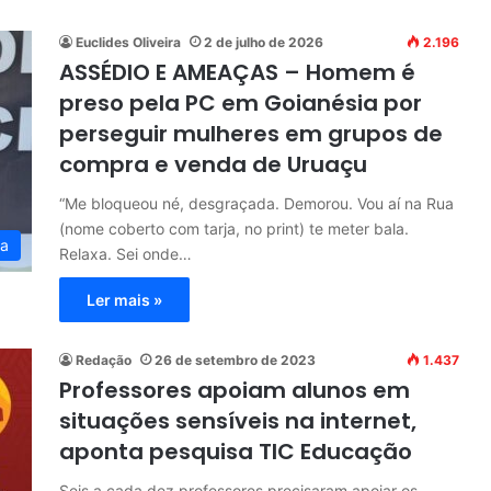
Euclides Oliveira
2 de julho de 2026
2.196
ASSÉDIO E AMEAÇAS – Homem é
preso pela PC em Goianésia por
perseguir mulheres em grupos de
compra e venda de Uruaçu
“Me bloqueou né, desgraçada. Demorou. Vou aí na Rua
(nome coberto com tarja, no print) te meter bala.
ia
Relaxa. Sei onde…
Ler mais »
Redação
26 de setembro de 2023
1.437
Professores apoiam alunos em
situações sensíveis na internet,
aponta pesquisa TIC Educação
Seis a cada dez professores precisaram apoiar os