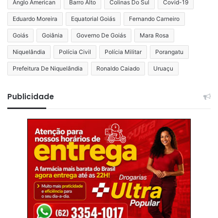
Anglo American
Barro Alto
Colinas Do Sul
Covid-19
Eduardo Moreira
Equatorial Goiás
Fernando Carneiro
Goiás
Goiânia
Governo De Goiás
Mara Rosa
Niquelândia
Polícia Civil
Polícia Militar
Porangatu
Prefeitura De Niquelândia
Ronaldo Caiado
Uruaçu
Publicidade