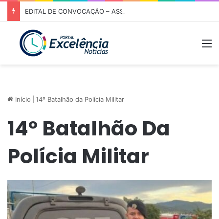
EDITAL DE CONVOCAÇÃO – ASSEMBLEIA GERAL ORDINÁRIA 01/2026 – ASSOCIAÇÃO DOS CORREDORES DE NIQUELÂNDIA (ACN)
M
Início
|
14º Batalhão da Polícia Militar
14º Batalhão Da
Polícia Militar