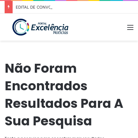
EDITAL DE CONVOCAÇÃO – ASSEMBLEIA GERAL ORDINÁRIA 01/2026 – ASSOCIAÇÃO DOS CORREDORES DE NIQUELÂNDIA (ACN)
M
Não Foram
Encontrados
Resultados Para A
Sua Pesquisa