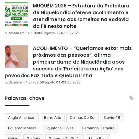
MUQUÉM 2026 – Estrutura da Prefeitura
de Niquelândia oferece acolhimento e
atendimento aos romeiros na Rodovia
da Fé nesta noite
publicado em 5 05-03:00 agosto 05-03:00 2026
ACOLHIMENTO – “Queríamos estar mais
próximos das pessoas”, afirma
primeira-dama de Niquelândia após
sucesso do ‘Prefeitura em Ação’ nos
povoados Faz Tudo e Quebra Linha
publicado em 4 04-03:00 agosto 04-03:00 2026
Palavras-chave
Anglo American
Barro Alto
Colinas Do Sul
Covid-19
Eduardo Moreira
Equatorial Goiás
Fernando Carneiro
Goiás
Goiânia
Governo De Goiás
Mara Rosa