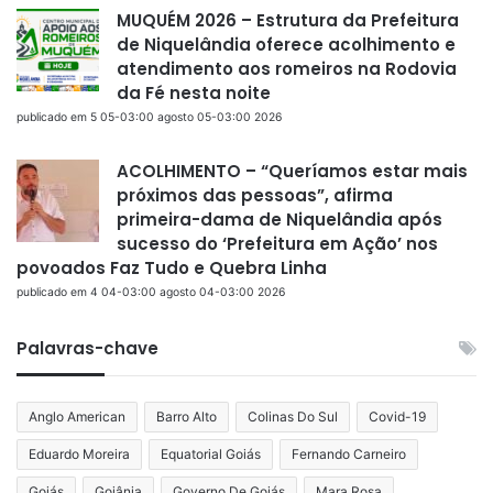
MUQUÉM 2026 – Estrutura da Prefeitura
de Niquelândia oferece acolhimento e
atendimento aos romeiros na Rodovia
da Fé nesta noite
publicado em 5 05-03:00 agosto 05-03:00 2026
ACOLHIMENTO – “Queríamos estar mais
próximos das pessoas”, afirma
primeira-dama de Niquelândia após
sucesso do ‘Prefeitura em Ação’ nos
povoados Faz Tudo e Quebra Linha
publicado em 4 04-03:00 agosto 04-03:00 2026
Palavras-chave
Anglo American
Barro Alto
Colinas Do Sul
Covid-19
Eduardo Moreira
Equatorial Goiás
Fernando Carneiro
Goiás
Goiânia
Governo De Goiás
Mara Rosa