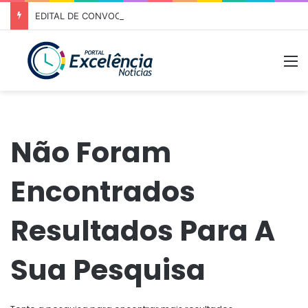
EDITAL DE CONVOCAÇÃO – ASSEMBLEIA GERAL ORDINÁRIA 01/2026 – ASSOCIAÇÃO DOS CORREDORES DE NIQUELÂNDIA (ACN)
M
Não Foram
Encontrados
Resultados Para A
Sua Pesquisa