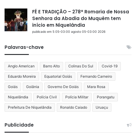
FÉ E TRADIÇÃO – 278ª Romaria de Nossa
Senhora da Abadia do Muquém tem
início em Niquelândia
publicado em 5 05-03:00 agosto 05-03:00 2026
Palavras-chave
Anglo American
Barro Alto
Colinas Do Sul
Covid-19
Eduardo Moreira
Equatorial Goiás
Fernando Carneiro
Goiás
Goiânia
Governo De Goiás
Mara Rosa
Niquelândia
Polícia Civil
Polícia Militar
Porangatu
Prefeitura De Niquelândia
Ronaldo Caiado
Uruaçu
Publicidade