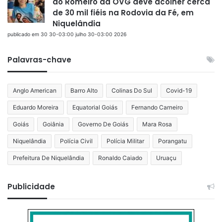
ao Romeiro da OVG deve acolher cerca
de 30 mil fiéis na Rodovia da Fé, em
Niquelândia
publicado em 30 30-03:00 julho 30-03:00 2026
Palavras-chave
Anglo American
Barro Alto
Colinas Do Sul
Covid-19
Eduardo Moreira
Equatorial Goiás
Fernando Carneiro
Goiás
Goiânia
Governo De Goiás
Mara Rosa
Niquelândia
Polícia Civil
Polícia Militar
Porangatu
Prefeitura De Niquelândia
Ronaldo Caiado
Uruaçu
Publicidade