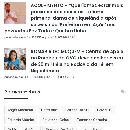
ACOLHIMENTO – “Queríamos estar mais
próximos das pessoas”, afirma
primeira-dama de Niquelândia após
sucesso do ‘Prefeitura em Ação’ nos
povoados Faz Tudo e Quebra Linha
publicado em 4 04-03:00 agosto 04-03:00 2026
ROMARIA DO MUQUÉM – Centro de Apoio
ao Romeiro da OVG deve acolher cerca
de 30 mil fiéis na Rodovia da Fé, em
Niquelândia
publicado em 30 30-03:00 julho 30-03:00 2026
Palavras-chave
Anglo American
Barro Alto
Colinas Do Sul
Covid-19
Eduardo Moreira
Equatorial Goiás
Fernando Carneiro
Goiás
Goiânia
Governo De Goiás
Mara Rosa