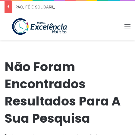
PÃO, FÉ E SOLIDARIEDADE – Prefeitura de Niquelândia recebe romeiros com forte estrutura de apoio na caminhada rumo ao Muquém
M
Não Foram
Encontrados
Resultados Para A
Sua Pesquisa