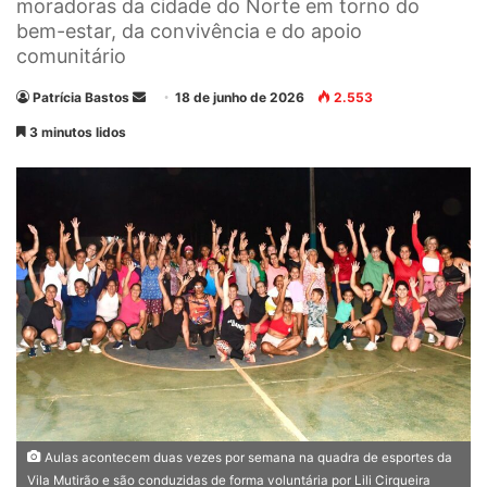
moradoras da cidade do Norte em torno do
bem-estar, da convivência e do apoio
comunitário
Patrícia Bastos
M
18 de junho de 2026
2.553
a
3 minutos lidos
n
d
e
u
m
e
-
m
a
i
l
Aulas acontecem duas vezes por semana na quadra de esportes da
Vila Mutirão e são conduzidas de forma voluntária por Lili Cirqueira