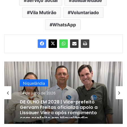
Serviço Social
Solidariedade
Vila Mutirão
Voluntariado
WhatsApp
Niquelândia
24 de julho de 2026
DE OLHO EM 2028 | Vice-prefeito
Gervam Freitas oficializa apoio a
Lissauer Vieira após rompimento
com prefeito em Niquelândia