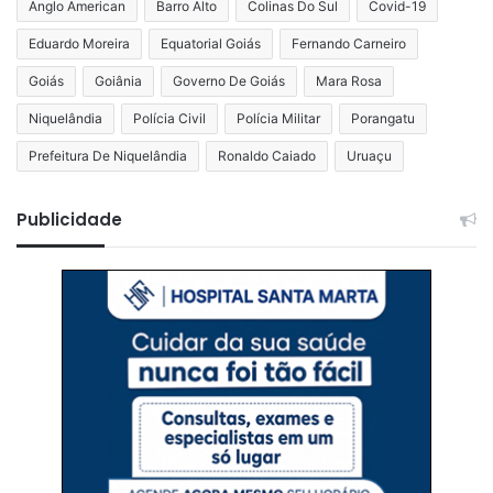
Anglo American
Barro Alto
Colinas Do Sul
Covid-19
Eduardo Moreira
Equatorial Goiás
Fernando Carneiro
Goiás
Goiânia
Governo De Goiás
Mara Rosa
Niquelândia
Polícia Civil
Polícia Militar
Porangatu
Prefeitura De Niquelândia
Ronaldo Caiado
Uruaçu
Publicidade