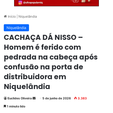
Início
|
Niquelândia
Niquelândia
CACHAÇA DÁ NISSO –
Homem é ferido com
pedrada na cabeça após
confusão na porta de
distribuidora em
Niquelândia
Euclides Oliveira
M
5 de junho de 2026
3.383
a
1 minuto lido
n