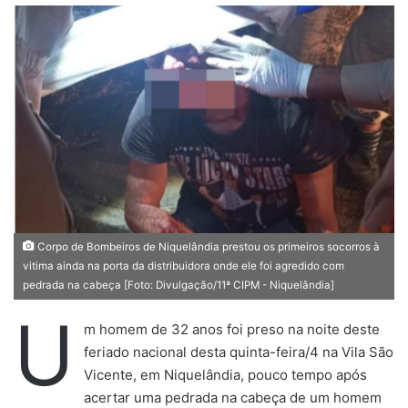
d
e
u
m
e
-
m
a
i
l
Corpo de Bombeiros de Niquelândia prestou os primeiros socorros à
vitima ainda na porta da distribuidora onde ele foi agredido com
pedrada na cabeça [Foto: Divulgação/11ª CIPM - Niquelândia]
U
m homem de 32 anos foi preso na noite deste
feriado nacional desta quinta-feira/4 na Vila São
Vicente, em Niquelândia, pouco tempo após
acertar uma pedrada na cabeça de um homem