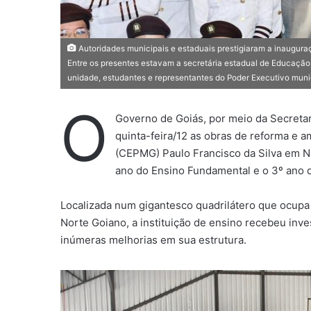
Autoridades municipais e estaduais prestigiaram a inaugura
Entre os presentes estavam a secretária estadual de Educação, 
unidade, estudantes e representantes do Poder Executivo munici
O
Governo de Goiás, por meio da Secreta
quinta-feira/12 as obras de reforma e am
(CEPMG) Paulo Francisco da Silva em Ni
ano do Ensino Fundamental e o 3º ano 
Localizada num gigantesco quadrilátero que ocupa p
Norte Goiano, a instituição de ensino recebeu inv
inúmeras melhorias em sua estrutura.