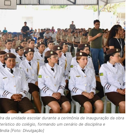
ra da unidade escolar durante a cerimônia de inauguração da obra
erístico do colégio, formando um cenário de disciplina e
ndia [Foto: Divulgação]