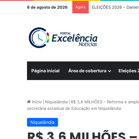
8 de agosto de 2026
Agora
Página inicial
Área de cobertura
Eleições
Início
|
Niquelândia
|
R$ 3,6 MILHÕES – Reforma e ampliaç
secretária estadual de Educação em Niquelândia
Niquelândia
R$ 3,6 MILHÕES –