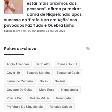
estar mais próximos das
pessoas”, afirma primeira-
dama de Niquelândia após
sucesso do ‘Prefeitura em Ação’ nos
povoados Faz Tudo e Quebra Linha
publicado em 4 04-03:00 agosto 04-03:00 2026
Palavras-chave
Anglo American
Barro Alto
Colinas Do Sul
Covid-19
Eduardo Moreira
Equatorial Goiás
Fernando Carneiro
Goiás
Goiânia
Governo De Goiás
Mara Rosa
Niquelândia
Polícia Civil
Polícia Militar
Porangatu
Prefeitura De Niquelândia
Ronaldo Caiado