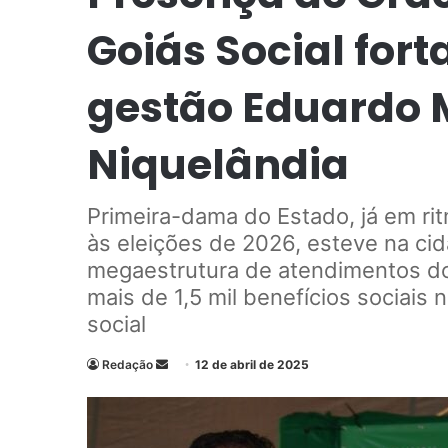
Goiás Social fort
gestão Eduardo 
Niquelândia
Primeira-dama do Estado, já em r
às eleições de 2026, esteve na ci
megaestrutura de atendimentos do
mais de 1,5 mil benefícios sociais
social
Redação
M
12 de abril de 2025
a
n
d