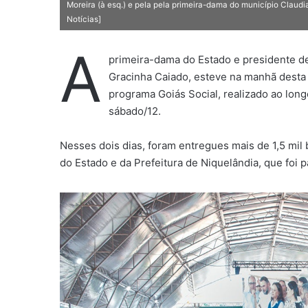
Moreira (à esq.) e pela pela primeira-dama do município Claudia 
Notícias]
A
primeira-dama do Estado e presidente de
Gracinha Caiado, esteve na manhã desta s
programa Goiás Social, realizado ao lon
sábado/12.
Nesses dois dias, foram entregues mais de 1,5 mil 
do Estado e da Prefeitura de Niquelândia, que foi pa