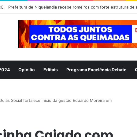
omaria de Nossa Senhora da Abadia do Muquém tem início em Niquelân
 2024
Opinião
Editais
Programa Excelência Debate
oiás Social fortalece início da gestão Eduardo Moreira em
cinha Caiado com