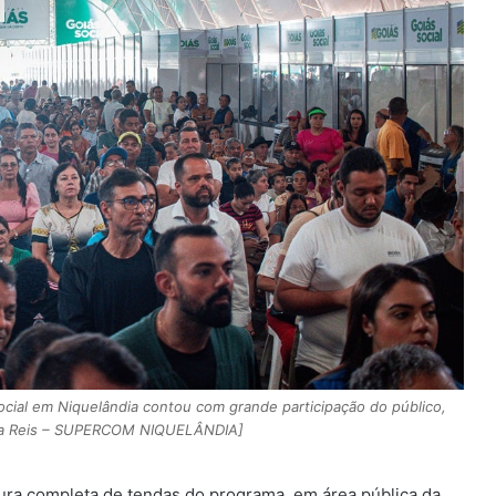
cial em Niquelândia contou com grande participação do público,
Sara Reis – SUPERCOM NIQUELÂNDIA]
utura completa de tendas do programa, em área pública da