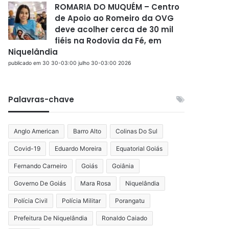
ROMARIA DO MUQUÉM – Centro
de Apoio ao Romeiro da OVG
deve acolher cerca de 30 mil
fiéis na Rodovia da Fé, em
Niquelândia
publicado em 30 30-03:00 julho 30-03:00 2026
Palavras-chave
Anglo American
Barro Alto
Colinas Do Sul
Covid-19
Eduardo Moreira
Equatorial Goiás
Fernando Carneiro
Goiás
Goiânia
Governo De Goiás
Mara Rosa
Niquelândia
Polícia Civil
Polícia Militar
Porangatu
Prefeitura De Niquelândia
Ronaldo Caiado