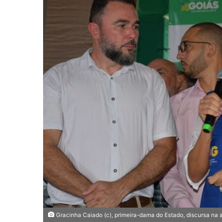
e
u
m
e
-
m
a
i
l
Gracinha Caiado (c), primeira-dama do Estado, discursa na 