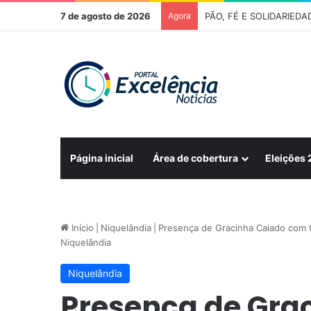
7 de agosto de 2026
Agora
FÉ E TRADIÇÃO – 278ª R
Página inicial
Área de cobertura
Eleições
Início
|
Niquelândia
|
Presença de Gracinha Caiado com G
Niquelândia
Niquelândia
Presença de Gra