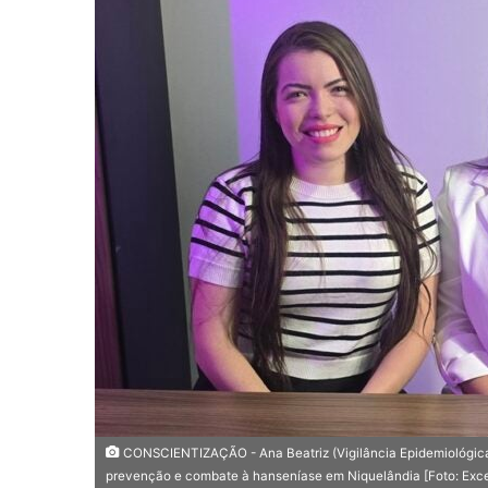
u
m
e
-
m
a
i
l
CONSCIENTIZAÇÃO - Ana Beatriz (Vigilância Epidemiológica
prevenção e combate à hanseníase em Niquelândia [Foto: Exce