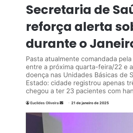
Secretaria de Sa
reforça alerta s
durante o Janeir
Pasta atualmente comandada pela se
entre a próxima quarta-feira/22 e a
doença nas Unidades Básicas de S
Estado: cidade registrou apenas 
chegou a ter 23 pacientes com h
Euclides Oliveira
M
21 de janeiro de 2025
a
n
d
e