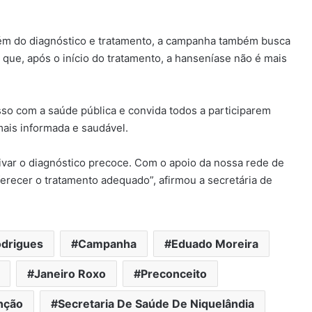
ém do diagnóstico e tratamento, a campanha também busca
 que, após o início do tratamento, a hanseníase não é mais
so com a saúde pública e convida todos a participarem
ais informada e saudável.
FIM DE LINHA – Criminoso que
estuprou e esfaqueou moça de 20
anos morre em confronto com a
ivar o diagnóstico precoce. Com o apoio da nossa rede de
PM em Niquelândia
ferecer o tratamento adequado”, afirmou a secretária de
CONFERÊNCIA MUNICIPAL DE SAÚDE –
População, profissionais e gestores
debatem propostas para fortalecer
o SUS em Niquelândia
drigues
Campanha
Eduado Moreira
FOI DADA A LARGADA – Competição
inédita de kart coloca Niquelândia
Janeiro Roxo
Preconceito
na rota dos pilotos do Norte de
Goiás
nção
Secretaria De Saúde De Niquelândia