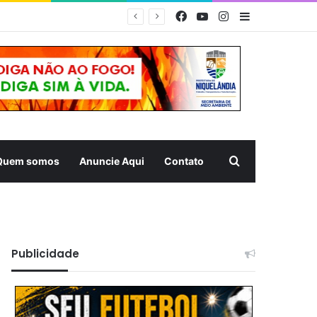
Facebook
YouTube
Instagram
Barra Latera
MUQUÉM 2026 – Estrutura da Prefeitura de Niquelândia oferece acolhimento e atendimento aos romeiros na Rodovia da Fé nesta noite
Pesquisar
Quem somos
Anuncie Aqui
Contato
Publicidade