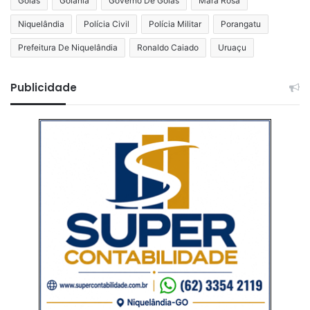
Goiás
Goiânia
Governo De Goiás
Mara Rosa
Niquelândia
Polícia Civil
Polícia Militar
Porangatu
Prefeitura De Niquelândia
Ronaldo Caiado
Uruaçu
Publicidade