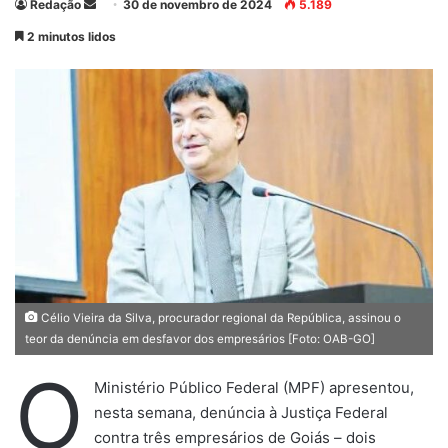
Redação
M
30 de novembro de 2024
5.189
a
2 minutos lidos
n
d
e
u
m
e
-
m
a
i
l
Célio Vieira da Silva, procurador regional da República, assinou o
teor da denúncia em desfavor dos empresários [Foto: OAB-GO]
O
Ministério Público Federal (MPF) apresentou,
nesta semana, denúncia à Justiça Federal
contra três empresários de Goiás – dois