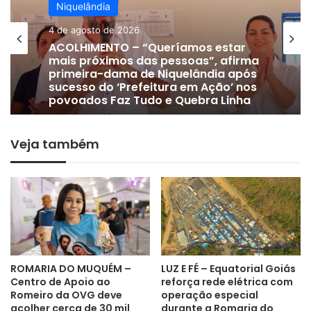
Niquelândia
4 de agosto de 2026
Niquelândia
ACOLHIMENTO – “Queríamos estar
mais próximos das pessoas”, afirma
24 de julho de 2026
primeira-dama de Niquelândia após
sucesso do ‘Prefeitura em Ação’ nos
povoados Faz Tudo e Quebra Linha
Veja também
DE OLHO EM 2028 | Vice-prefeito
Gervam Freitas oficializa apoio a
Lissauer Vieira após rompimento
com prefeito em Niquelândia
ROMARIA DO MUQUÉM –
LUZ E FÉ – Equatorial Goiás
Centro de Apoio ao
reforça rede elétrica com
Romeiro da OVG deve
operação especial
acolher cerca de 30 mil
durante a Romaria do