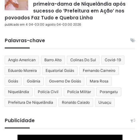
primeira-dama de Niquelândia após
sucesso do ‘Prefeitura em Ação’ nos
povoados Faz Tudo e Quebra Linha
publicado em 4 04-03:00 agosto 04-03:00 2026
Palavras-chave
Anglo American
Barro Alto
Colinas Do Sul
Covid-19
Eduardo Moreira
Equatorial Goiás
Fernando Carneiro
Goiás
Goiânia
Governo De Goiás
Mara Rosa
Niquelândia
Polícia Civil
Polícia Militar
Porangatu
Prefeitura De Niquelândia
Ronaldo Caiado
Uruaçu
Publicidade