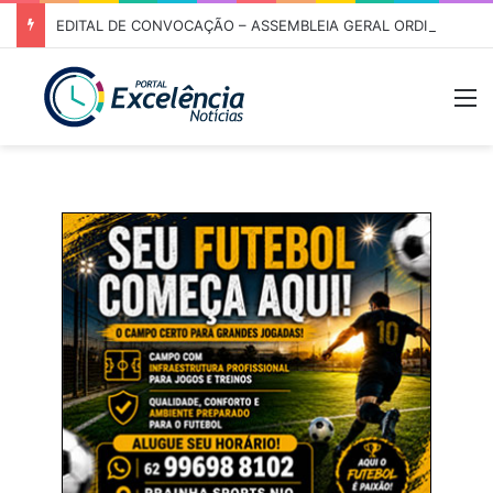
EDITAL DE CONVOCAÇÃO – ASSEMBLEIA GERAL ORDINÁRIA 01/2026 – ASSOCIAÇÃO DOS CORREDORES DE NIQUELÂNDIA (ACN)
M